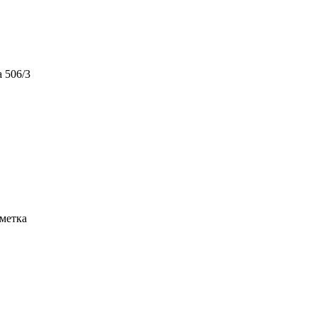
 506/3
тметка