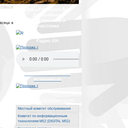
Новости
Новый telegram бот
Для новичка,
родственника и
есяца в
участника
Радио АН
Невозможное стало
возможным
Органы обслуживания
Местный комитет обслуживания
Комитет по информационным
технологиям М52 (DIGITAL M52)