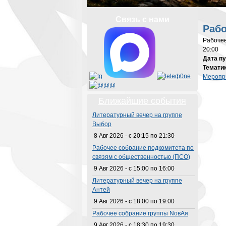
Вы з
Связь с нами
Рабо
Рабоче
20:00
Дата п
Темати
Меропр
Ближайшие события
Литературный вечер на группе
Выбор
8 Авг 2026 -
с
20:15
по
21:30
Рабочее собрание подкомитета по
связям с общественностью (ПСО)
9 Авг 2026 -
с
15:00
по
16:00
Литературный вечер на группе
Антей
9 Авг 2026 -
с
18:00
по
19:00
Рабочее собрание группы NовАя
9 Авг 2026 -
с
18:30
по
19:30