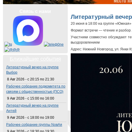
Вы здесь
Связь с нами
Литературный вечер
20 июня в 18:00 на группе «Южная
Формат встречи — чтение и разбо
Участники совместно обсуждают те
выздоровлением
Адрес: Нижний Новгород, ул. Янки К
Ближайшие события
Литературный вечер на группе
Выбор
8 Авг 2026 -
с
20:15
по
21:30
Рабочее собрание подкомитета по
связям с общественностью (ПСО)
9 Авг 2026 -
с
15:00
по
16:00
Литературный вечер на группе
Антей
9 Авг 2026 -
с
18:00
по
19:00
Рабочее собрание группы NовАя
9 Авг 2026 -
с
18:30
по
19:30